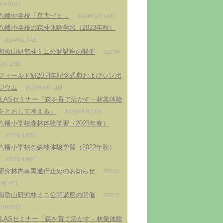
年4月5日
八幡中学校「京大ゼミ」
2024年2月14日
八幡小学校の森林体験学習（2023年秋）
2024年1月4日
和歌山研究林ミニ公開講座の開催
2023年
10月19日
フィールド研20周年記念式典およびシンポ
ジウム
2023年9月14日
ILASセミナー「森を育て活かす－林業体験
をとおして考える」
2023年9月13日
八幡小学校森林体験学習（2023年春）
2023年9月7日
八幡小学校の森林体験学習（2022年秋）
2023年9月6日
研究林内車両通行止めのお知らせ
2023年
6月14日
和歌山研究林ミニ公開講座の開催
2022年
10月26日
ILASセミナー「森を育て活かす－林業体験