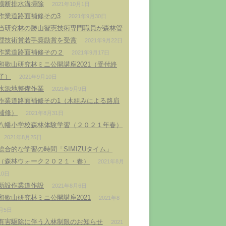
横断排水溝掃除
2021年10月1日
作業道路面補修その3
2021年9月30日
当研究林の勝山智憲技術専門職員が森林管
理技術賞若手奨励賞を受賞
2021年9月22日
作業道路面補修その２
2021年9月17日
和歌山研究林ミニ公開講座2021（受付終
了）
2021年9月10日
水源地整備作業
2021年9月9日
作業道路面補修その1（木組みによる路肩
補修）
2021年8月31日
八幡小学校森林体験学習（２０２１年春）
2021年8月25日
総合的な学習の時間「SIMIZUタイム」
（森林ウォーク２０２１・春）
2021年8月
10日
新設作業道作設
2021年8月6日
和歌山研究林ミニ公開講座2021
2021年8
月5日
有害駆除に伴う入林制限のお知らせ
2021