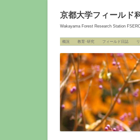
コ
ン
テ
京都大学フィールド
ン
ツ
へ
Wakayama Forest Research Station FSER
ス
キ
ッ
プ
概況
教育･研究
フィールド日誌
リ
施設・設備
アクセス
スタッフ