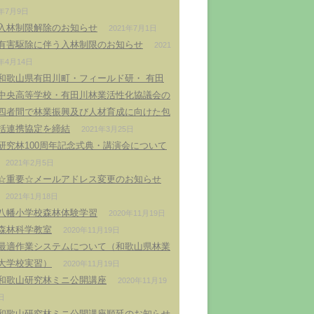
年7月9日
入林制限解除のお知らせ
2021年7月1日
有害駆除に伴う入林制限のお知らせ
2021
年4月14日
和歌山県有田川町・フィールド研・ 有田
中央高等学校・有田川林業活性化協議会の
四者間で林業振興及び人材育成に向けた包
括連携協定を締結
2021年3月25日
研究林100周年記念式典・講演会について
2021年2月5日
☆重要☆メールアドレス変更のお知らせ
2021年1月18日
八幡小学校森林体験学習
2020年11月19日
森林科学教室
2020年11月19日
最適作業システムについて（和歌山県林業
大学校実習）
2020年11月19日
和歌山研究林ミニ公開講座
2020年11月19
日
和歌山研究林ミニ公開講座順延のお知らせ