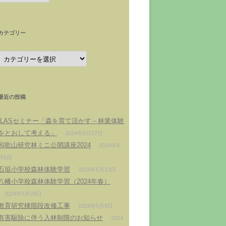
カ
イ
ブ
カテゴリー
カ
テ
ゴ
リ
ー
最近の投稿
ILASセミナー「森を育て活かす－林業体験
をとおして考える」
2024年8月27日
和歌山研究林ミニ公開講座2024
2024年8
月6日
石垣小学校森林体験学習
2024年6月13日
八幡小学校森林体験学習（2024年春）
2024年5月28日
教育研究棟階段改修工事
2024年5月8日
有害駆除に伴う入林制限のお知らせ
2024