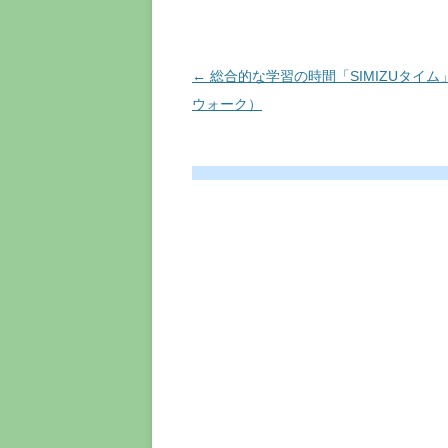
投
←
総合的な学習の時間「SIMIZUタイム
稿
ウォーク）
ナ
ビ
ゲ
ー
シ
ョ
ン