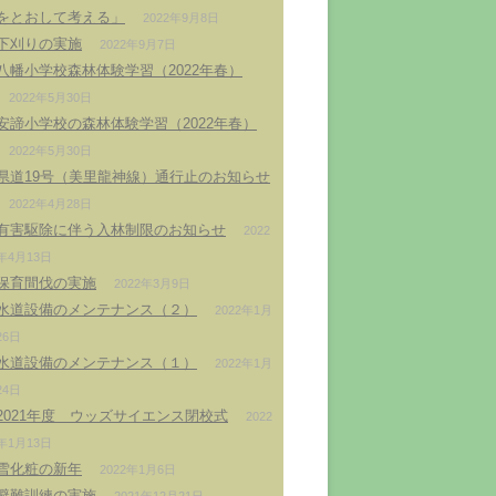
をとおして考える」
2022年9月8日
下刈りの実施
2022年9月7日
八幡小学校森林体験学習（2022年春）
2022年5月30日
安諦小学校の森林体験学習（2022年春）
2022年5月30日
県道19号（美里龍神線）通行止のお知らせ
2022年4月28日
有害駆除に伴う入林制限のお知らせ
2022
年4月13日
保育間伐の実施
2022年3月9日
水道設備のメンテナンス（２）
2022年1月
26日
水道設備のメンテナンス（１）
2022年1月
24日
2021年度 ウッズサイエンス閉校式
2022
年1月13日
雪化粧の新年
2022年1月6日
避難訓練の実施