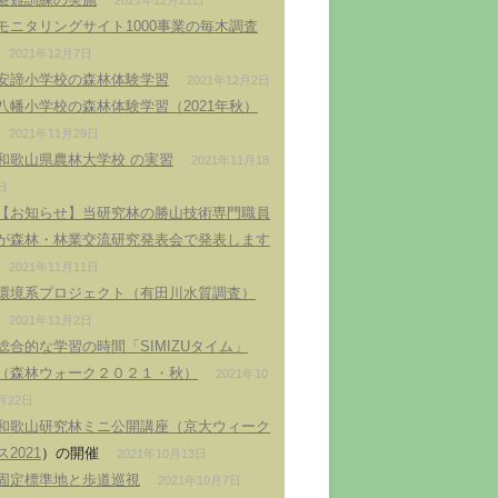
2021年12月21日
モニタリングサイト1000事業の毎木調査
2021年12月7日
安諦小学校の森林体験学習
2021年12月2日
八幡小学校の森林体験学習（2021年秋）
2021年11月29日
和歌山県農林大学校 の実習
2021年11月18
日
【お知らせ】当研究林の勝山技術専門職員
が森林・林業交流研究発表会で発表します
2021年11月11日
環境系プロジェクト（有田川水質調査）
2021年11月2日
総合的な学習の時間「SIMIZUタイム」
（森林ウォーク２０２１・秋）
2021年10
月22日
和歌山研究林ミニ公開講座（
京大ウィーク
ス2021
）の開催
2021年10月13日
固定標準地と歩道巡視
2021年10月7日