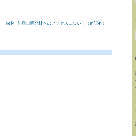
」（森林
和歌山研究林へのアクセスについて（追記有）
→