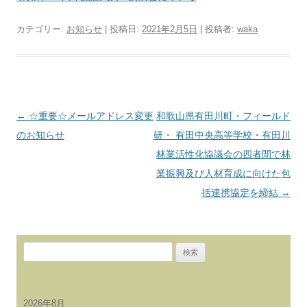
カテゴリー:
お知らせ
| 投稿日:
2021年2月5日
|
投稿者:
waka
投
←
☆重要☆メールアドレス変更
和歌山県有田川町・フィールド
稿
のお知らせ
研・ 有田中央高等学校・有田川
ナ
林業活性化協議会の四者間で林
ビ
業振興及び人材育成に向けた包
ゲ
括連携協定を締結
→
ー
シ
検
ョ
索:
ン
2026年8月