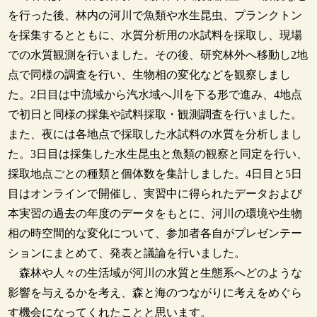
を行った後、林内の河川で魚類や水生昆虫、プランクトン
を採集するとともに、水質分析用の水試料を採取し、現場
での水質観測を行いました。その後、研究林外へ移動し2地
点で同様の調査を行い、生物相の変化などを観察しまし
た。2日目は中流域から汽水域へ川を下る形で進み、4地点
で初日と同様の採集や試料採取・観測調査を行いました。
また、夜には各地点で採取した水試料の水質を分析しまし
た。3日目は採集した水生昆虫と魚類の観察と同定を行い、
採取地点ごとの種類と個体数を集計しました。4日目と5日
目はオンラインで開催し、実習中に得られたデータおよび
本実習の過去の年度のデータをもとに、河川の環境や生物
相の時空間的な変化について、参加者各自がプレゼンテー
ションにまとめて、発表と議論を行いました。
森林や人々の生活域が河川の水質と生態系へどのような
影響を与えるかを考え、森と海のつながりに考えをめぐら
す機会になってくれたことと思います。