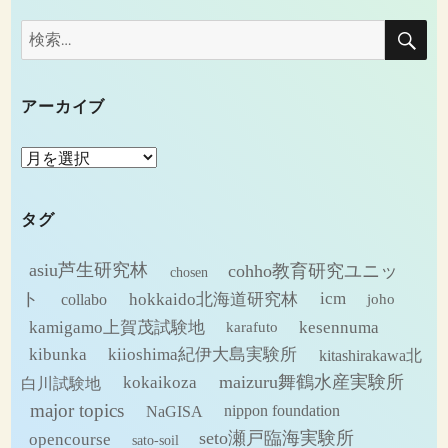
検
検
索
索:
アーカイブ
ア
ー
カ
タグ
イ
ブ
asiu芦生研究林
cohho教育研究ユニッ
chosen
ト
hokkaido北海道研究林
icm
collabo
joho
kamigamo上賀茂試験地
kesennuma
karafuto
kibunka
kiioshima紀伊大島実験所
kitashirakawa北
maizuru舞鶴水産実験所
kokaikoza
白川試験地
major topics
NaGISA
nippon foundation
seto瀬戸臨海実験所
opencourse
sato-soil