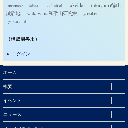
tokeidai
tokuyama徳山
technical
taiwan
shirahama
試験地
wakayama和歌山研究林
yamaken
yokonami
（構成員専用）
ログイン
ホーム
サ
概要
ブ
メ
ニ
サ
イベント
ュ
ブ
ー
メ
を
ニ
サ
ニュース
展
ュ
ブ
開
ー
メ
を
ニ
サ