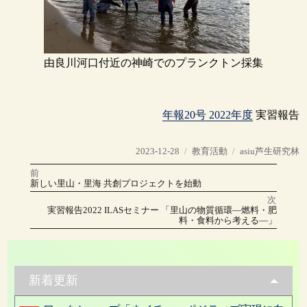
由良川河口付近の神崎でのプランクトン採集
年報20号 2022年度
実習報告
投
カ
タ
2023-12-28
教育活動
asiu芦生研究林
稿
テ
グ
前
投
日:
ゴ
前
新しい里山・里海 共創プロジェクトを始動
の
リ
稿
投
次
稿:
ー
次
実習報告2022 ILASセミナー 「里山の物質循環―燃料・肥
の
ナ
料・食料から考える―」
投
稿:
ビ
ゲ
新着更新
ー