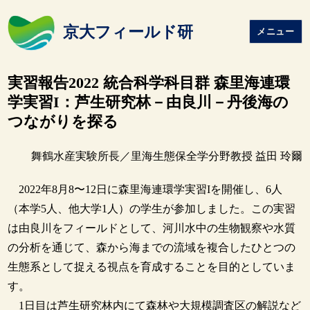
京大フィールド研
メニュー
実習報告2022 統合科学科目群 森里海連環
学実習I：芦生研究林－由良川－丹後海の
つながりを探る
舞鶴水産実験所長／里海生態保全学分野教授 益田 玲爾
2022年8月8〜12日に森里海連環学実習Iを開催し、6人
（本学5人、他大学1人）の学生が参加しました。この実習
は由良川をフィールドとして、河川水中の生物観察や水質
の分析を通じて、森から海までの流域を複合したひとつの
生態系として捉える視点を育成することを目的としていま
す。
1日目は芦生研究林内にて森林や大規模調査区の解説など