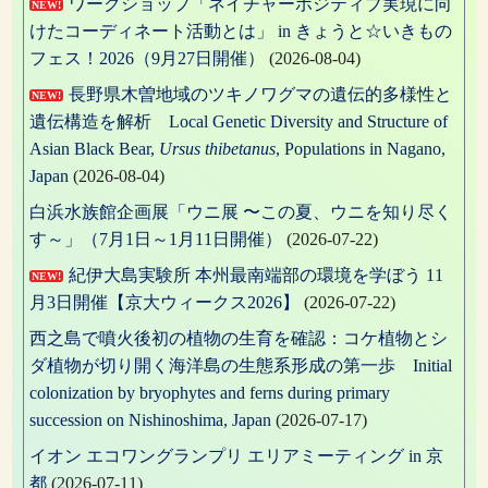
ワークショップ「ネイチャーポジティブ実現に向
シ
NEW!
けたコーディネート活動とは」 in きょうと☆いきもの
ョ
フェス！2026（9月27日開催）
(2026-08-04)
ン
長野県木曽地域のツキノワグマの遺伝的多様性と
NEW!
遺伝構造を解析 Local Genetic Diversity and Structure of
Asian Black Bear,
Ursus thibetanus
, Populations in Nagano,
Japan
(2026-08-04)
白浜水族館企画展「ウニ展 〜この夏、ウニを知り尽く
す～」（7月1日～1月11日開催）
(2026-07-22)
紀伊大島実験所 本州最南端部の環境を学ぼう 11
NEW!
月3日開催【京大ウィークス2026】
(2026-07-22)
西之島で噴火後初の植物の生育を確認：コケ植物とシ
ダ植物が切り開く海洋島の生態系形成の第一歩 Initial
colonization by bryophytes and ferns during primary
succession on Nishinoshima, Japan
(2026-07-17)
イオン エコワングランプリ エリアミーティング in 京
都
(2026-07-11)