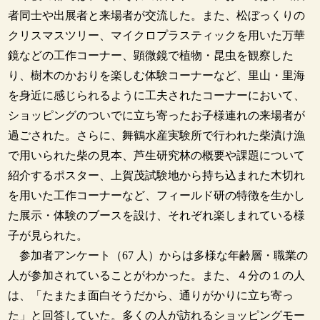
者同士や出展者と来場者が交流した。また、松ぼっくりの
クリスマスツリー、マイクロプラスティックを用いた万華
鏡などの工作コーナー、顕微鏡で植物・昆虫を観察した
り、樹木のかおりを楽しむ体験コーナーなど、里山・里海
を身近に感じられるように工夫されたコーナーにおいて、
ショッピングのついでに立ち寄ったお子様連れの来場者が
過ごされた。さらに、舞鶴水産実験所で行われた柴漬け漁
で用いられた柴の見本、芦生研究林の概要や課題について
紹介するポスター、上賀茂試験地から持ち込まれた木切れ
を用いた工作コーナーなど、フィールド研の特徴を生かし
た展示・体験のブースを設け、それぞれ楽しまれている様
子が見られた。
参加者アンケート（67 人）からは多様な年齢層・職業の
人が参加されていることがわかった。また、４分の１の人
は、「たまたま面白そうだから、通りがかりに立ち寄っ
た」と回答していた。多くの人が訪れるショッピングモー