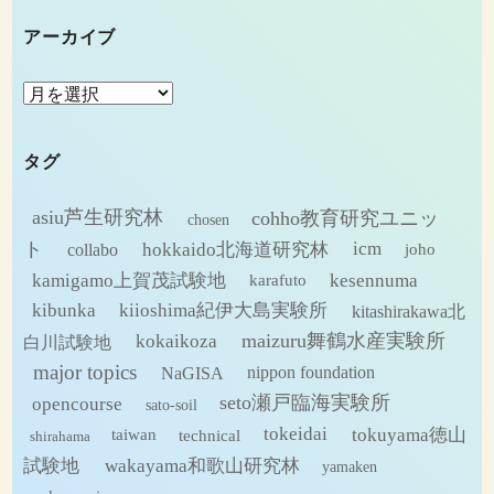
アーカイブ
ア
ー
カ
タグ
イ
ブ
asiu芦生研究林
cohho教育研究ユニッ
chosen
ト
hokkaido北海道研究林
icm
collabo
joho
kamigamo上賀茂試験地
kesennuma
karafuto
kibunka
kiioshima紀伊大島実験所
kitashirakawa北
maizuru舞鶴水産実験所
kokaikoza
白川試験地
major topics
NaGISA
nippon foundation
seto瀬戸臨海実験所
opencourse
sato-soil
tokeidai
tokuyama徳山
technical
taiwan
shirahama
試験地
wakayama和歌山研究林
yamaken