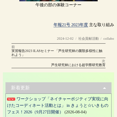
午後の部の体験コーナー
年報21号 2023年度
主な取り組み
投
カ
タ
2024-12-02
社会貢献活動
collabo
稿
テ
グ
前
投
日:
ゴ
前
実習報告2023 ILASセミナー 「芦生研究林の菌類多様性に触
の
リ
れよう」
稿
投
稿:
ー
次
ナ
次
芦生研究林における超学際研究教育
の
投
ビ
稿:
ゲ
新着更新
ー
ワークショップ「ネイチャーポジティブ実現に向
シ
NEW!
けたコーディネート活動とは」 in きょうと☆いきもの
ョ
フェス！2026（9月27日開催）
(2026-08-04)
ン