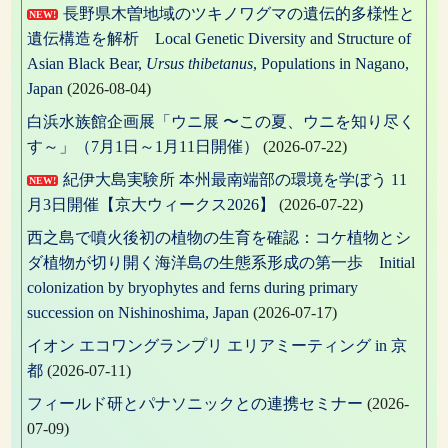
長野県木曽地域のツキノワグマの遺伝的多様性と
NEW!
遺伝構造を解析 Local Genetic Diversity and Structure of
Asian Black Bear,
Ursus thibetanus
, Populations in Nagano,
Japan
(2026-08-04)
白浜水族館企画展「ウニ展 〜この夏、ウニを知り尽く
す～」（7月1日～1月11日開催）
(2026-07-22)
紀伊大島実験所 本州最南端部の環境を学ぼう 11
NEW!
月3日開催【京大ウィークス2026】
(2026-07-22)
西之島で噴火後初の植物の生育を確認：コケ植物とシ
ダ植物が切り開く海洋島の生態系形成の第一歩 Initial
colonization by bryophytes and ferns during primary
succession on Nishinoshima, Japan
(2026-07-17)
イオン エコワングランプリ エリアミーティング in 京
都
(2026-07-11)
フィールド研とパナソニックとの連携セミナー
(2026-
07-09)