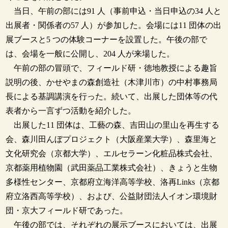
当日、午前の部には91 人（事前申込・当日申込の34 人と
出展者・関係者の57 人）が参加した。会場には11 団体の出
展ブースと5 つの体験コーナーを設置した。午後の部で
は、会場を一般に公開し、204 人が来場した。
午前の部の冒頭で、フィールド研・徳地教授による趣旨
説明の後、かせやまの森創造社（木津川市）の中村事務局
長による基調講演を行った。続いて、出展した団体等の代
表者から一言ずつ活動を紹介した。
出展した11 団体は、工藝の森、吉田山の里山を再生する
会、森川田んぼプロジェクト（大阪産業大学）、森里海と
文化研究会（京都大学）、エルセラーン化粧品株式会社、
京都薬用植物園（武田薬品工業株式会社）、きょうと生物
多様性センター、京都府立海洋高等学校、洛再Links（京都
府立洛西高等学校）、および、公益財団法人イオン環境財
団・京大フィールド研であった。
午後の部では、それぞれの展示ブースにおいては、出展