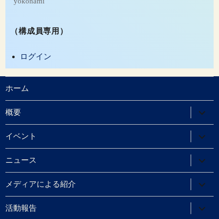
yokonami
（構成員専用）
ログイン
ホーム
サ
概要
ブ
メ
ニ
サ
イベント
ュ
ブ
ー
メ
を
ニ
サ
ニュース
展
ュ
ブ
開
ー
メ
を
ニ
サ
メディアによる紹介
展
ュ
ブ
開
ー
メ
を
ニ
サ
活動報告
展
ュ
ブ