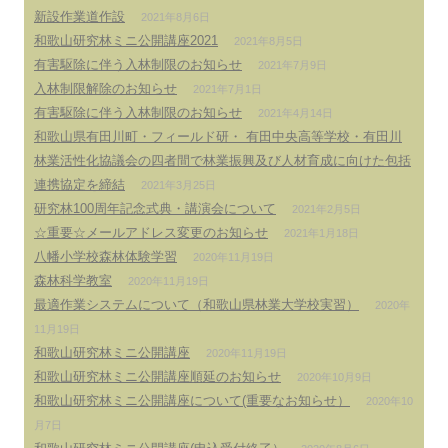
新設作業道作設
2021年8月6日
和歌山研究林ミニ公開講座2021
2021年8月5日
有害駆除に伴う入林制限のお知らせ
2021年7月9日
入林制限解除のお知らせ
2021年7月1日
有害駆除に伴う入林制限のお知らせ
2021年4月14日
和歌山県有田川町・フィールド研・ 有田中央高等学校・有田川
林業活性化協議会の四者間で林業振興及び人材育成に向けた包括
連携協定を締結
2021年3月25日
研究林100周年記念式典・講演会について
2021年2月5日
☆重要☆メールアドレス変更のお知らせ
2021年1月18日
八幡小学校森林体験学習
2020年11月19日
森林科学教室
2020年11月19日
最適作業システムについて（和歌山県林業大学校実習）
2020年
11月19日
和歌山研究林ミニ公開講座
2020年11月19日
和歌山研究林ミニ公開講座順延のお知らせ
2020年10月9日
和歌山研究林ミニ公開講座について(重要なお知らせ）
2020年10
月7日