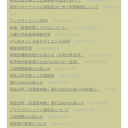
和歌山研究林ミニ公開講座(申込受付終了）
2020年8月6日
新型コロナウイルス感染拡大に伴う利用制限について
2020年4月
13日
ウッズサイエンス2019
2020年1月23日
研修「最適作業システムについて」
2019年12月16日
八幡小学校森林体験学習
2019年11月18日
ひらめき☆ときめきサイエンス2019
2019年11月1日
職業体験学習
2019年10月25日
事務所機能復帰のお知らせ（令和元年10月）
2019年10月21日
研究林内林道通行止めのお知らせ（追加）
2019年7月25日
入林制限解除のお知らせ
2019年7月23日
和歌山研究林ミニ公開講座
2019年7月23日
通行止めのお知らせ
2019年7月12日
県道19号（美里龍神線）通行止めのお知らせ(続報１）
2019年5
月27日
県道19号（美里龍神線）通行止めのお知らせ
2019年5月8日
アマゴプロジェクト報告会について
2019年4月2日
入林制限のお知らせ
2019年3月13日
奨励賞の受賞について
2019年2月12日