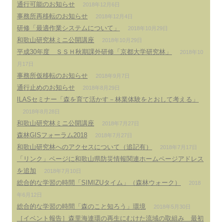
通行可能のお知らせ
2018年12月6日
事務所再移転のお知らせ
2018年12月4日
研修「最適作業システムについて」
2018年10月29日
和歌山研究林ミニ公開講座
2018年10月29日
平成30年度 ＳＳＨ秋期課外研修「京都大学研究林」
2018年10
月17日
事務所仮移転のお知らせ
2018年9月7日
通行止めのお知らせ
2018年8月29日
ILASセミナー「森を育て活かす－林業体験をとおして考える」
2018年8月28日
和歌山研究林ミニ公開講座
2018年7月27日
森林GISフォーラム2018
2018年7月27日
和歌山研究林へのアクセスについて（追記有）
2018年7月17日
「リンク」ページに和歌山県防災情報関連ホームページアドレス
を追加
2018年7月10日
総合的な学習の時間「SIMIZUタイム」（森林ウォーク）
2018
年6月12日
総合的な学習の時間「森のこと知ろう」環境
2018年5月30日
［イベント報告］森里海連環の再生にむけた流域の取組み 最初