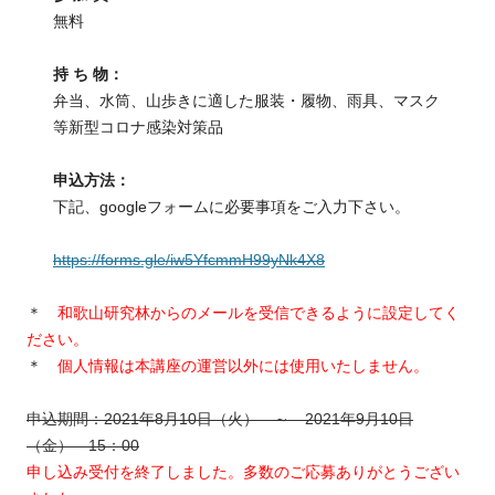
無料
持 ち 物：
弁当、水筒、山歩きに適した服装・履物、雨具、マスク
等新型コロナ感染対策品
申込方法：
下記、googleフォームに必要事項をご入力下さい。
https://forms.gle/iw5YfcmmH99yNk4X8
＊
和歌山研究林からのメールを受信できるように設定してく
ださい。
＊
個人情報は本講座の運営以外には使用いたしません。
申込期間：2021年8月10日（火） ～ 2021年9月10日
（金） 15：00
申し込み受付を終了しました。多数のご応募ありがとうござい