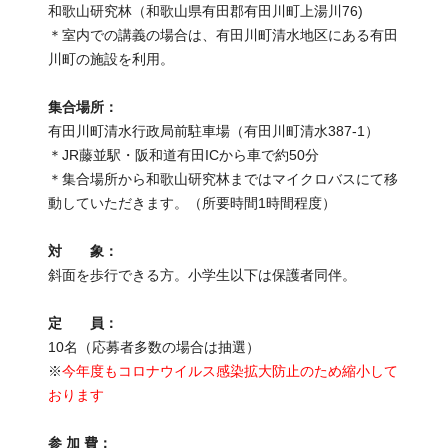
和歌山研究林（和歌山県有田郡有田川町上湯川76)
＊室内での講義の場合は、有田川町清水地区にある有田
川町の施設を利用。
集合場所：
有田川町清水行政局前駐車場（有田川町清水387-1）
＊JR藤並駅・阪和道有田ICから車で約50分
＊集合場所から和歌山研究林まではマイクロバスにて移
動していただきます。（所要時間1時間程度）
対 象：
斜面を歩行できる方。小学生以下は保護者同伴。
定 員：
10名（応募者多数の場合は抽選）
※
今年度もコロナウイルス感染拡大防止のため縮小して
おります
参 加 費：