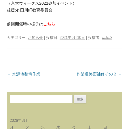
（京大ウィークス2021参加イベント）
後援:有田川町教育委員会
前回開催時の様子は
こちら
カテゴリー:
お知らせ
| 投稿日:
2021年9月10日
|
投稿者:
waka2
投
←
水源地整備作業
作業道路面補修その２
→
稿
ナ
検
ビ
索:
ゲ
ー
2026年8月
シ
月
火
水
木
金
土
日