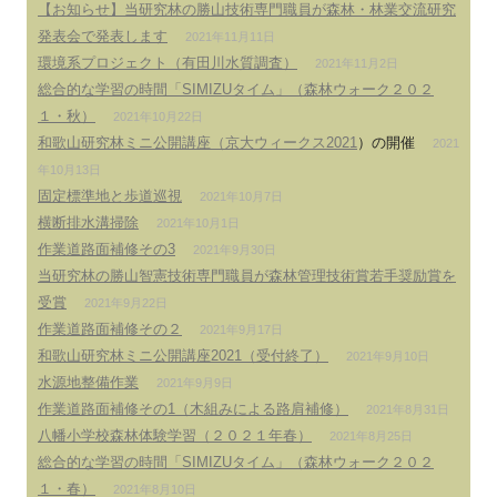
【お知らせ】当研究林の勝山技術専門職員が森林・林業交流研究
発表会で発表します
2021年11月11日
環境系プロジェクト（有田川水質調査）
2021年11月2日
総合的な学習の時間「SIMIZUタイム」（森林ウォーク２０２
１・秋）
2021年10月22日
和歌山研究林ミニ公開講座（
京大ウィークス2021
）の開催
2021
年10月13日
固定標準地と歩道巡視
2021年10月7日
横断排水溝掃除
2021年10月1日
作業道路面補修その3
2021年9月30日
当研究林の勝山智憲技術専門職員が森林管理技術賞若手奨励賞を
受賞
2021年9月22日
作業道路面補修その２
2021年9月17日
和歌山研究林ミニ公開講座2021（受付終了）
2021年9月10日
水源地整備作業
2021年9月9日
作業道路面補修その1（木組みによる路肩補修）
2021年8月31日
八幡小学校森林体験学習（２０２１年春）
2021年8月25日
総合的な学習の時間「SIMIZUタイム」（森林ウォーク２０２
１・春）
2021年8月10日