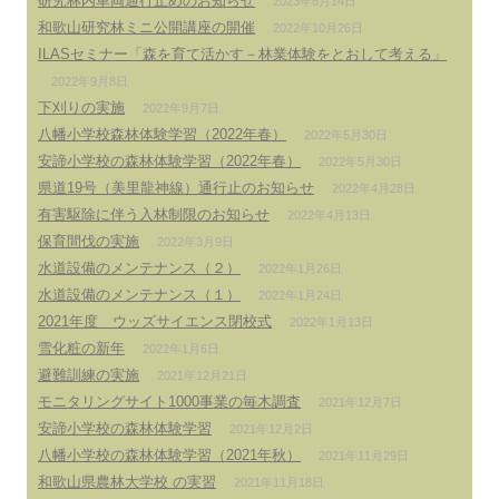
研究林内車両通行止めのお知らせ
2023年6月14日
和歌山研究林ミニ公開講座の開催
2022年10月26日
ILASセミナー「森を育て活かす－林業体験をとおして考える」
2022年9月8日
下刈りの実施
2022年9月7日
八幡小学校森林体験学習（2022年春）
2022年5月30日
安諦小学校の森林体験学習（2022年春）
2022年5月30日
県道19号（美里龍神線）通行止のお知らせ
2022年4月28日
有害駆除に伴う入林制限のお知らせ
2022年4月13日
保育間伐の実施
2022年3月9日
水道設備のメンテナンス（２）
2022年1月26日
水道設備のメンテナンス（１）
2022年1月24日
2021年度 ウッズサイエンス閉校式
2022年1月13日
雪化粧の新年
2022年1月6日
避難訓練の実施
2021年12月21日
モニタリングサイト1000事業の毎木調査
2021年12月7日
安諦小学校の森林体験学習
2021年12月2日
八幡小学校の森林体験学習（2021年秋）
2021年11月29日
和歌山県農林大学校 の実習
2021年11月18日