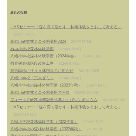
ー
最近の投稿
ILASセミナー「森を育て活かす－林業体験をとおして考える」
2024年8月27日
和歌山研究林ミニ公開講座2024
2024年8月6日
石垣小学校森林体験学習
2024年6月13日
八幡小学校森林体験学習（2024年春）
2024年5月28日
教育研究棟階段改修工事
2024年5月8日
有害駆除に伴う入林制限のお知らせ
2024年4月5日
八幡中学校「京大ゼミ」
2024年2月14日
八幡小学校の森林体験学習（2023年秋）
2024年1月4日
和歌山研究林ミニ公開講座の開催
2023年10月19日
フィールド研20周年記念式典およびシンポジウム
2023年9月14日
ILASセミナー「森を育て活かす－林業体験をとおして考える」
2023年9月13日
八幡小学校森林体験学習（2023年春）
2023年9月7日
八幡小学校の森林体験学習（2022年秋）
2023年9月6日