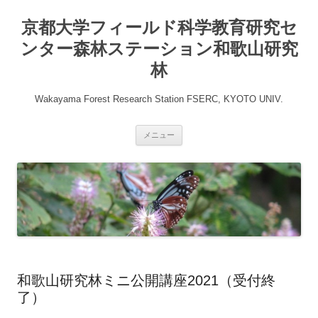
コ
ン
京都大学フィールド科学教育研究セ
テ
ン
ツ
ンター森林ステーション和歌山研究
へ
ス
林
キ
ッ
プ
Wakayama Forest Research Station FSERC, KYOTO UNIV.
メニュー
和歌山研究林ミニ公開講座2021（受付終
了）