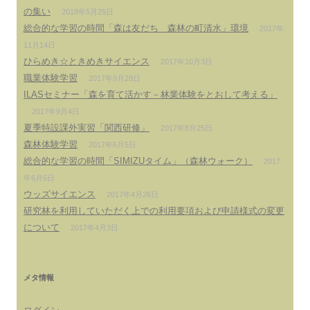
の集い
2018年5月25日
総合的な学習の時間「森は友だち 森林の町清水」環境
2017年
11月14日
ひらめき☆ときめきサイエンス
2017年10月3日
職業体験学習
2017年9月28日
ILASセミナー「森を育て活かす－林業体験をとおして考える」
2017年9月4日
夏季特設課外実習「関西研修」
2017年8月25日
森林体験学習
2017年6月5日
総合的な学習の時間「SIMIZUタイム」（森林ウォーク）
2017
年6月5日
ウッズサイエンス
2017年4月26日
研究林を利用していただく上での利用要項および申請様式の変更
について
2017年4月3日
メタ情報