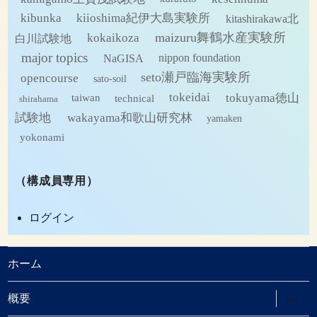
kibunka
kiioshima紀伊大島実験所
kitashirakawa北
maizuru舞鶴水産実験所
kokaikoza
白川試験地
major topics
NaGISA
nippon foundation
seto瀬戸臨海実験所
opencourse
sato-soil
tokeidai
tokuyama徳山
technical
taiwan
shirahama
試験地
wakayama和歌山研究林
yamaken
yokonami
（構成員専用）
ログイン
ホーム
サ
概要
ブ