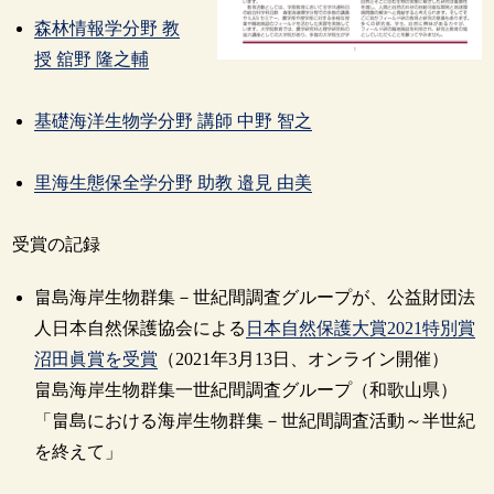
森林情報学分野 教
授 舘野 隆之輔
基礎海洋生物学分野 講師 中野 智之
里海生態保全学分野 助教 邉見 由美
受賞の記録
畠島海岸生物群集－世紀間調査グループが、公益財団法
人日本自然保護協会による
日本自然保護大賞2021特別賞
沼田眞賞を受賞
（2021年3月13日、オンライン開催）
畠島海岸生物群集一世紀間調査グループ（和歌山県）
「畠島における海岸生物群集－世紀間調査活動～半世紀
を終えて」