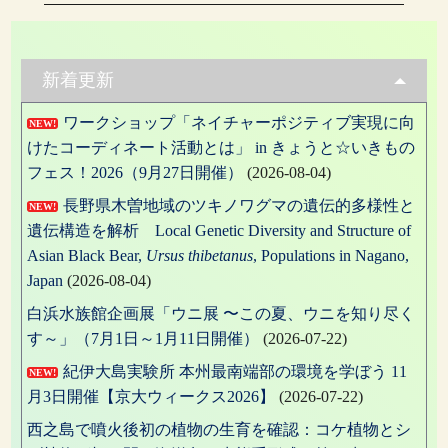
の
ナ
投
稿:
ビ
ゲ
新着更新
ー
ワークショップ「ネイチャーポジティブ実現に向
NEW!
シ
けたコーディネート活動とは」 in きょうと☆いきもの
ョ
フェス！2026（9月27日開催）
(2026-08-04)
ン
長野県木曽地域のツキノワグマの遺伝的多様性と
NEW!
遺伝構造を解析 Local Genetic Diversity and Structure of
Asian Black Bear,
Ursus thibetanus
, Populations in Nagano,
Japan
(2026-08-04)
白浜水族館企画展「ウニ展 〜この夏、ウニを知り尽く
す～」（7月1日～1月11日開催）
(2026-07-22)
紀伊大島実験所 本州最南端部の環境を学ぼう 11
NEW!
月3日開催【京大ウィークス2026】
(2026-07-22)
西之島で噴火後初の植物の生育を確認：コケ植物とシ