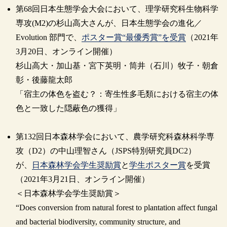
第68回日本生態学会大会において、理学研究科生物科学
専攻(M2)の杉山高大さんが、日本生態学会の進化／
Evolution 部門で、
ポスター賞“最優秀賞”を受賞
（2021年
3月20日、オンライン開催）
杉山高大・加山基・宮下英明・筒井（石川）牧子・朝倉
彰・後藤龍太郎
「宿主の体色を盗む？：寄生性多毛類における宿主の体
色と一致した隠蔽色の獲得」
第132回日本森林学会において、農学研究科森林科学専
攻（D2）の中山理智さん（JSPS特別研究員DC2）
が、
日本森林学会学生奨励賞
と
学生ポスター賞
を受賞
（2021年3月21日、オンライン開催）
＜日本森林学会学生奨励賞＞
“Does conversion from natural forest to plantation affect fungal
and bacterial biodiversity, community structure, and