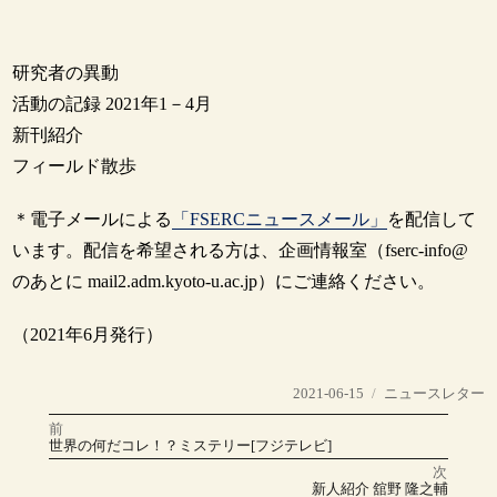
研究者の異動
活動の記録 2021年1－4月
新刊紹介
フィールド散歩
＊電子メールによる
「FSERCニュースメール」
を配信して
います。配信を希望される方は、企画情報室（fserc-info@
のあとに mail2.adm.kyoto-u.ac.jp）にご連絡ください。
（2021年6月発行）
投
カ
2021-06-15
ニュースレター
稿
テ
前
投
日:
ゴ
前
世界の何だコレ！？ミステリー[フジテレビ]
の
リ
稿
投
次
稿:
ー
次
新人紹介 舘野 隆之輔