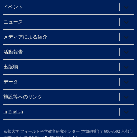
メ
ニ
サ
イベント
ュ
ブ
ー
メ
を
ニ
サ
ニュース
展
ュ
ブ
開
ー
メ
を
ニ
サ
メディアによる紹介
展
ュ
ブ
開
ー
メ
を
ニ
サ
活動報告
展
ュ
ブ
開
ー
メ
を
ニ
サ
出版物
展
ュ
ブ
開
ー
メ
を
ニ
サ
データ
展
ュ
ブ
開
ー
メ
を
ニ
サ
施設等へのリンク
展
ュ
ブ
開
ー
メ
を
ニ
サ
in English
展
ュ
ブ
開
ー
メ
を
ニ
展
ュ
京都大学 フィールド科学教育研究センター (本部住所) 〒606-8502 京都市
開
ー