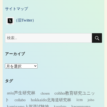
サイトマップ
（旧Twitter）
検
検
索
索:
アーカイブ
ア
ー
カ
タグ
イ
ブ
asiu芦生研究林
cohho教育研究ユニッ
chosen
ト
hokkaido北海道研究林
icm
collabo
joho
kamigamo上賀茂試験地
kesennuma
karafuto