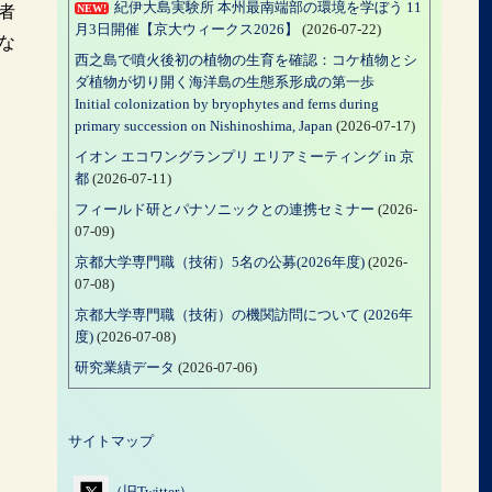
紀伊大島実験所 本州最南端部の環境を学ぼう 11
者
NEW!
月3日開催【京大ウィークス2026】
(2026-07-22)
な
西之島で噴火後初の植物の生育を確認：コケ植物とシ
ダ植物が切り開く海洋島の生態系形成の第一歩
Initial colonization by bryophytes and ferns during
primary succession on Nishinoshima, Japan
(2026-07-17)
イオン エコワングランプリ エリアミーティング in 京
都
(2026-07-11)
フィールド研とパナソニックとの連携セミナー
(2026-
07-09)
京都大学専門職（技術）5名の公募(2026年度)
(2026-
07-08)
京都大学専門職（技術）の機関訪問について (2026年
度)
(2026-07-08)
研究業績データ
(2026-07-06)
サイトマップ
（旧Twitter）