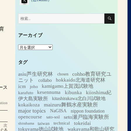
検
検
索
索:
育
アーカイブ
ア
ー
カ
タグ
イ
ブ
asiu芦生研究林
cohho教育研究ユ
chosen
ニット
hokkaido北海道研究林
collabo
icm
kamigamo上賀茂試験地
joho
ース
kesennuma
kibunka
kiioshima紀
karafuto
伊大島実験所
kitashirakawa北白川試験地
ation
maizuru舞鶴水産実験所
kokaikoza
major topics
NaGISA
nippon foundation
seto瀬戸臨海実験所
opencourse
sato-soil
tokeidai
technical
taiwan
shirahama
次
tokuyama徳山試験地
wakayama和歌山研究
さぐる