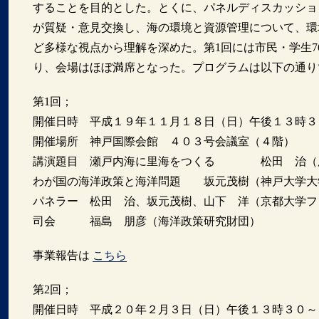
することを目的とした。とくに、パネルディスカッショ
が質疑・意見交換し、海の環境と資源管理について、環
ど多様な視点から理解を深めた。第1回には市民・学生7
り、会場はほぼ満席となった。プログラムは以下の通り
第1回；
開催日時 平成１９年１１月１８日（日）午後１３時３
開催場所 神戸国際会館 ４０３号会議室（４階）
講演題目 瀬戸内海に里海をつくる 松田 治（
わが国の海洋政策と海洋問題 坂元茂樹（神戸大学
パネラー 松田 治、坂元茂樹、山下 洋（京都大学フ
司会 福島 朋彦（海洋政策研究財団）
事業報告は
こちら
第2回；
開催日時 平成２０年２月３日（日）午後１３時３０～