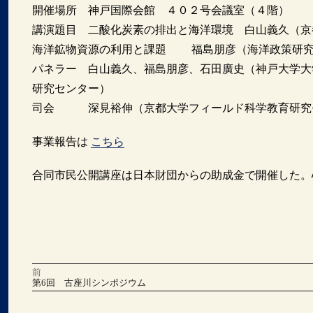
開催場所 神戸国際会館 ４０２号会議室（４階）
講演題目 二酸化炭素の排出と海洋環境 白山義久（京
海洋鉱物資源の利用と課題 福島朋彦（海洋政策研究
パネラー 白山義久、福島朋彦、石田廣史（神戸大学大
研究センター）
司会 深見裕伸（京都大学フィールド科学教育研究
事業報告は
こちら
合同市民公開講座は日本財団からの助成金で開催した。
前
投
前
第6回 古座川シンポジウム
の
稿
投
稿:
次