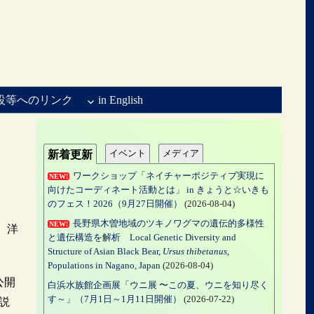
設等へのリンク
in English
イベント
メディア
新着更新
ワークショップ「ネイチャーポジティブ実現に
NEW!
向けたコーディネート活動とは」 in きょうと☆いきも
のフェス！2026（9月27日開催）
(2026-08-04)
長野県木曽地域のツキノワグマの遺伝的多様性
NEW!
 洋
と遺伝構造を解析 Local Genetic Diversity and
Structure of Asian Black Bear,
Ursus thibetanus
,
Populations in Nagano, Japan
(2026-08-04)
公開
白浜水族館企画展「ウニ展 〜この夏、ウニを知り尽く
す～」（7月1日～1月11日開催）
(2026-07-22)
説