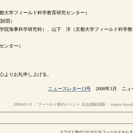
都大学フィールド科学教育研究センター）
財団）
学院海事科学研究科）、山下 洋（京都大学フィールド科学教
センター）
心よりお礼申し上げる。
ニュースレター13号
2008年3月 ニュ
投
カ
タ
2008-03-31
フィールド研のイベント
,
社会貢献活動
nippon found
稿
テ
グ
日:
ゴ
リ
ー
クラゲと魚のつながりをフィールドから