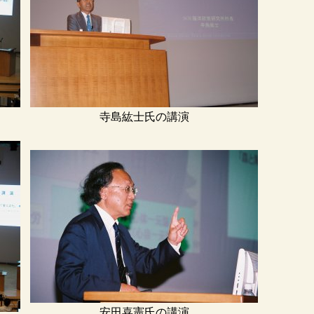
寺島紘士氏の講演
安田喜憲氏の講演