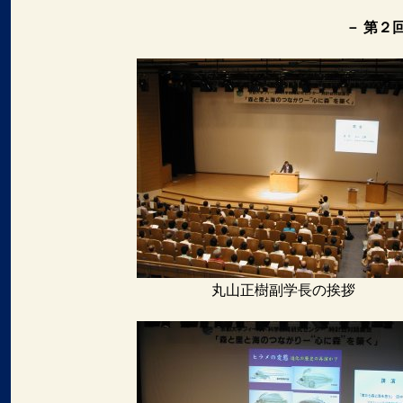
－ 第２
丸山正樹副学長の挨拶