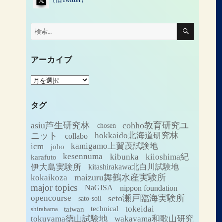
検
検
索
索:
アーカイブ
ア
ー
カ
タグ
イ
ブ
asiu芦生研究林
cohho教育研究ユ
chosen
ニット
hokkaido北海道研究林
collabo
icm
kamigamo上賀茂試験地
joho
kesennuma
kibunka
kiioshima紀
karafuto
伊大島実験所
kitashirakawa北白川試験地
maizuru舞鶴水産実験所
kokaikoza
major topics
NaGISA
nippon foundation
seto瀬戸臨海実験所
opencourse
sato-soil
tokeidai
technical
taiwan
shirahama
tokuyama徳山試験地
wakayama和歌山研究