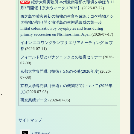
紀伊大島実験所 本州最南端部の環境を学ぼう 11
NEW!
月3日開催【京大ウィークス2026】
(2026-07-22)
西之島で噴火後初の植物の生育を確認：コケ植物とシ
ダ植物が切り開く海洋島の生態系形成の第一歩
Initial colonization by bryophytes and ferns during
primary succession on Nishinoshima, Japan
(2026-07-17)
イオン エコワングランプリ エリアミーティング in 京
都
(2026-07-11)
フィールド研とパナソニックとの連携セミナー
(2026-
07-09)
京都大学専門職（技術）5名の公募(2026年度)
(2026-
07-08)
京都大学専門職（技術）の機関訪問について (2026年
度)
(2026-07-08)
，
研究業績データ
(2026-07-06)
サイトマップ
（旧Twitter）