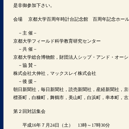
是非御参加下さい。
会場 京都大学百周年時計台記念館 百周年記念ホー
－主 催－
京都大学フィールド科学教育研究センター
－共 催－
京都大学総合博物館，財団法人シップ・アンド・オーシ
－協 賛－
株式会社大伸社，マックスレイ株式会社
－後 援－
朝日新聞社，毎日新聞社，読売新聞社，産経新聞社，京都
標茶町，白糠町，舞鶴市，美山町，白浜町，串本町，古
第２回対話集会
平成16年７月24日（土） 13時～17時30分