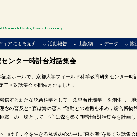
rch Center, Kyoto University
ディアによる紹介
活動報告
出版物
データ
施
究センター時計台対話集会
百周年記念ホールで、京都大学フィールド科学教育研究センター時
の第二回対話集会が開催されました。
発信する新たな統合科学として「森里海連環学」を創生し，地
念の普及と“ 森は海の恋人 ”運動との連携を求め，総合博物
挑戦」の一環として，“心に森を築く”時計台対話集会を計画し
へ向けて，今を生きる私達の心の中に“森や海”を築く対話集会