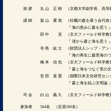
挨 拶 丸 山 正 樹 （京都大学副学長、高等
講 師 畠 山 重 篤 （牡蠣の森を慕う会代表
『 海の恵みに森を思う 
田 中 克 （京大フィールド科学教育研
『 渚から森と海を思う 
寺 島 紘 士 （財団法人シップ・アンド・オ
『 海の再生に森里海のつながり
梅 本 信 也 （京大フィールド科学教育
『 森と海をつなぐ里の文化
安 田 喜 憲 （国際日本文化研究センタ
『 森と海を結ぶ文明論 
司 会 白 山 義 久 （京大フィールド科学教
参加者 504名 （定員500名）