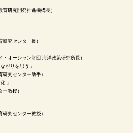
教育研究開発推進機構長）
）
』
究センター長）
』
ーシャン財団 海洋政策研究所長）
を思う 』
研究センター助手）
 』
ー教授）
』
育研究センター教授）