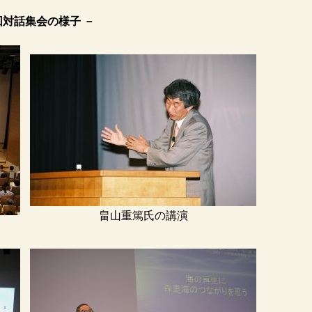
回対話集会の様子 －
畠山重篤氏の講演