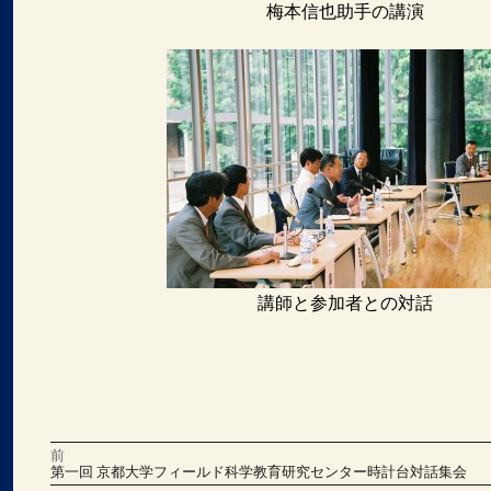
梅本信也助手の講演
講師と参加者との対話
前
投
前
第一回 京都大学フィールド科学教育研究センター時計台対話集会
の