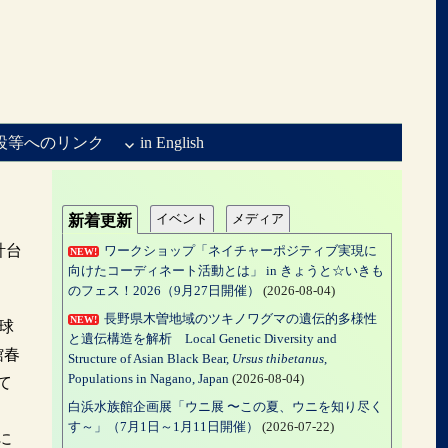
設等へのリンク
in English
イベント
メディア
新着更新
計台
ワークショップ「ネイチャーポジティブ実現に
NEW!
向けたコーディネート活動とは」 in きょうと☆いきも
のフェス！2026（9月27日開催）
(2026-08-04)
長野県木曽地域のツキノワグマの遺伝的多様性
NEW!
球
と遺伝構造を解析 Local Genetic Diversity and
館春
Structure of Asian Black Bear,
Ursus thibetanus
,
Populations in Nagano, Japan
(2026-08-04)
て
白浜水族館企画展「ウニ展 〜この夏、ウニを知り尽く
す～」（7月1日～1月11日開催）
(2026-07-22)
に