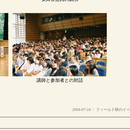
講師と参加者との対話
投
カ
2004-07-24
フィールド研のイ
稿
テ
日:
ゴ
リ