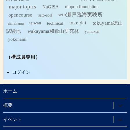
major topics
NaGISA
nippon foundation
seto瀬戸臨海実験所
opencourse
sato-soil
tokeidai
tokuyama徳山
technical
taiwan
shirahama
試験地
wakayama和歌山研究林
yamaken
yokonami
（構成員専用）
ログイン
ホーム
サ
概要
ブ
メ
ニ
サ
イベント
ュ
ブ
ー
メ