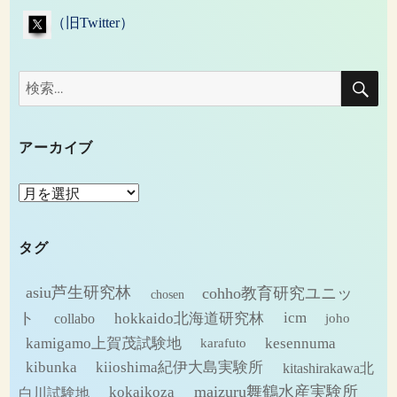
（旧Twitter）
検
検
索
索:
アーカイブ
ア
ー
カ
タグ
イ
ブ
asiu芦生研究林
cohho教育研究ユニッ
chosen
ト
hokkaido北海道研究林
icm
collabo
joho
kamigamo上賀茂試験地
kesennuma
karafuto
kibunka
kiioshima紀伊大島実験所
kitashirakawa北
maizuru舞鶴水産実験所
kokaikoza
白川試験地