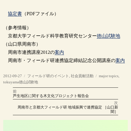
協定書
（PDFファイル）
（参考情報）
京都大学フィールド科学教育研究センター
徳山試験地
（山口県周南市）
周南市連携講座2012の
案内
周南市・フィールド研連携協定締結記念公開講座の
案内
投
カ
タ
2012-09-27
フィールド研のイベント
,
社会貢献活動
major topics
,
稿
テ
グ
tokuyama徳山試験地
日:
ゴ
前
投
リ
前
芦生地区に関する木文化プロジェクト報告会
の
ー
稿
投
次
稿:
次
周南市と京都大フィールド研 地域振興で連携協定 ［山口新
の
ナ
聞］
投
稿:
ビ
ゲ