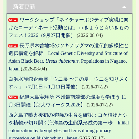
新着更新
ー
ワークショップ「ネイチャーポジティブ実現に向
シ
NEW!
けたコーディネート活動とは」 in きょうと☆いきもの
ョ
フェス！2026（9月27日開催）
(2026-08-04)
ン
長野県木曽地域のツキノワグマの遺伝的多様性と
NEW!
遺伝構造を解析 Local Genetic Diversity and Structure of
Asian Black Bear,
Ursus thibetanus
, Populations in Nagano,
Japan
(2026-08-04)
白浜水族館企画展「ウニ展 〜この夏、ウニを知り尽く
す～」（7月1日～1月11日開催）
(2026-07-22)
紀伊大島実験所 本州最南端部の環境を学ぼう 11
NEW!
月3日開催【京大ウィークス2026】
(2026-07-22)
西之島で噴火後初の植物の生育を確認：コケ植物とシ
ダ植物が切り開く海洋島の生態系形成の第一歩 Initial
colonization by bryophytes and ferns during primary
succession on Nishinoshima, Japan
(2026-07-17)