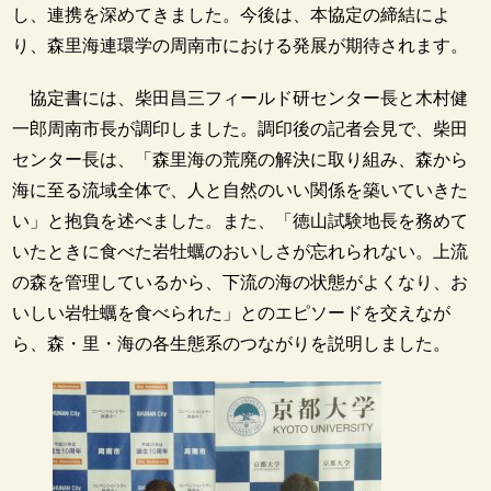
し、連携を深めてきました。今後は、本協定の締結によ
り、森里海連環学の周南市における発展が期待されます。
協定書には、柴田昌三フィールド研センター長と木村健
一郎周南市長が調印しました。調印後の記者会見で、柴田
センター長は、「森里海の荒廃の解決に取り組み、森から
海に至る流域全体で、人と自然のいい関係を築いていきた
い」と抱負を述べました。また、「徳山試験地長を務めて
いたときに食べた岩牡蠣のおいしさが忘れられない。上流
の森を管理しているから、下流の海の状態がよくなり、お
いしい岩牡蠣を食べられた」とのエピソードを交えなが
ら、森・里・海の各生態系のつながりを説明しました。