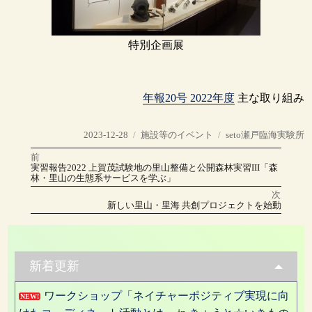
特別企画展
年報20号 2022年度
主な取り組み
投
カ
タ
2023-12-28
施設等のイベント
seto瀬戸臨海実験所
稿
テ
グ
前
投
日:
ゴ
前
実習報告2022 上賀茂試験地の里山整備と公開森林実習III「森
の
リ
林・里山の生態系サービスを学ぶ」
稿
投
稿:
ー
次
ナ
次
新しい里山・里海 共創プロジェクトを始動
の
投
ビ
稿:
ゲ
新着更新
ー
ワークショップ「ネイチャーポジティブ実現に向
シ
NEW!