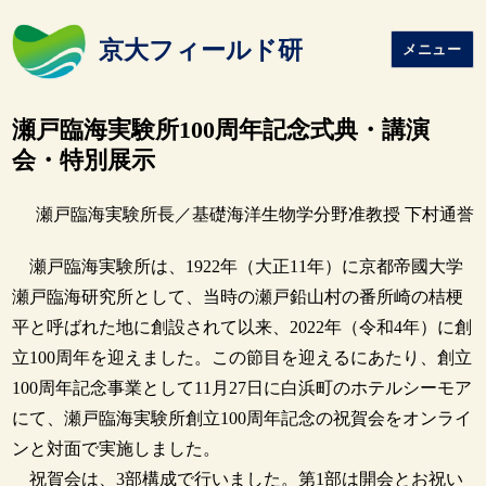
京大フィールド研
メニュー
瀬戸臨海実験所100周年記念式典・講演
会・特別展示
瀬戸臨海実験所長／基礎海洋生物学分野准教授 下村通誉
瀬戸臨海実験所は、1922年（大正11年）に京都帝國大学
瀬戸臨海研究所として、当時の瀬戸鉛山村の番所崎の桔梗
平と呼ばれた地に創設されて以来、2022年（令和4年）に創
立100周年を迎えました。この節目を迎えるにあたり、創立
100周年記念事業として11月27日に白浜町のホテルシーモア
にて、瀬戸臨海実験所創立100周年記念の祝賀会をオンライ
ンと対面で実施しました。
祝賀会は、3部構成で行いました。第1部は開会とお祝い