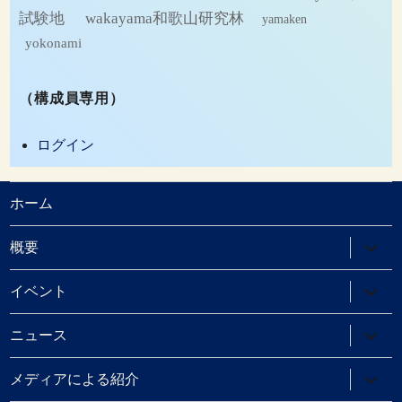
試験地
wakayama和歌山研究林
yamaken
yokonami
（構成員専用）
ログイン
ホーム
サ
概要
ブ
メ
ニ
サ
イベント
ュ
ブ
ー
メ
を
ニ
サ
ニュース
展
ュ
ブ
開
ー
メ
を
ニ
サ
メディアによる紹介
展
ュ
ブ
開