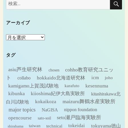
検
索
索:
アーカイブ
ア
ー
カ
タグ
イ
ブ
asiu芦生研究林
cohho教育研究ユニッ
chosen
ト
hokkaido北海道研究林
icm
collabo
joho
kamigamo上賀茂試験地
kesennuma
karafuto
kibunka
kiioshima紀伊大島実験所
kitashirakawa北
maizuru舞鶴水産実験所
kokaikoza
白川試験地
major topics
NaGISA
nippon foundation
seto瀬戸臨海実験所
opencourse
sato-soil
tokeidai
tokuyama徳山
technical
taiwan
shirahama