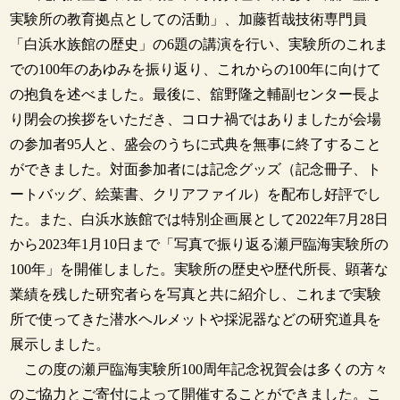
実験所の教育拠点としての活動」、加藤哲哉技術専門員
「白浜水族館の歴史」の6題の講演を行い、実験所のこれま
での100年のあゆみを振り返り、これからの100年に向けて
の抱負を述べました。最後に、舘野隆之輔副センター長よ
り閉会の挨拶をいただき、コロナ禍ではありましたが会場
の参加者95人と、盛会のうちに式典を無事に終了すること
ができました。対面参加者には記念グッズ（記念冊子、ト
ートバッグ、絵葉書、クリアファイル）を配布し好評でし
た。また、白浜水族館では特別企画展として2022年7月28日
から2023年1月10日まで「写真で振り返る瀬戸臨海実験所の
100年」を開催しました。実験所の歴史や歴代所長、顕著な
業績を残した研究者らを写真と共に紹介し、これまで実験
所で使ってきた潜水ヘルメットや採泥器などの研究道具を
展示しました。
この度の瀬戸臨海実験所100周年記念祝賀会は多くの方々
のご協力とご寄付によって開催することができました。こ