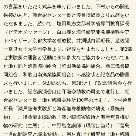
の言葉をいただく式典を執り行いました。下村からの開会
挨拶のあと、朝倉彰センター長と湊長博総長より式辞をい
ただきました。続いて、塩田剛志文部科学省専門教育課長
（ビデオメッセージ）、白山義久海洋研究開発機構科学ア
ドバイザー／京都大学名誉教授、井澗誠白浜町長、遊佐陽
一奈良女子大学副学長よりご祝辞をたまわりました。第2部
は実験所の運営と活動に永年多大なご協力をいただいてき
た瀬戸部と漁業協同組合（堅田漁業協同組合、新庄漁業協
同組合、和歌山南漁業協同組合）へ感謝状と記念品の贈呈
式を行いました。休憩ののち、第3部として記念講演会を行
いました。記念講演会は山守瑠奈助教の司会で進行し、朝
倉彰センター長「瀬戸臨海実験所100年の歴史」、下村通誉
所長「瀬戸臨海実験所と海産無脊椎動物の研究（系統分
類）」、後藤龍太郎助教「瀬戸臨海実験所と海産無脊椎動
物の研究（生態）」、中野智之講師（職階は当時）「畠島
一世紀間調査と環境変動」、河村真理子研究員「瀬戸臨海