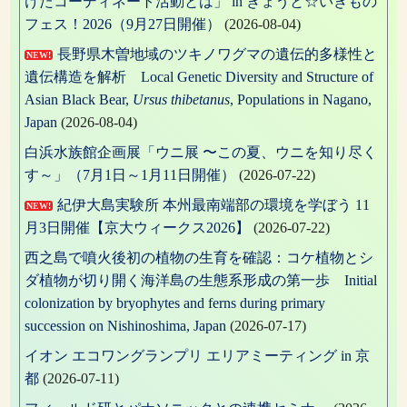
けたコーディネート活動とは」 in きょうと☆いきもの
ョ
フェス！2026（9月27日開催）
(2026-08-04)
ン
長野県木曽地域のツキノワグマの遺伝的多様性と
NEW!
遺伝構造を解析 Local Genetic Diversity and Structure of
Asian Black Bear,
Ursus thibetanus
, Populations in Nagano,
Japan
(2026-08-04)
白浜水族館企画展「ウニ展 〜この夏、ウニを知り尽く
す～」（7月1日～1月11日開催）
(2026-07-22)
紀伊大島実験所 本州最南端部の環境を学ぼう 11
NEW!
月3日開催【京大ウィークス2026】
(2026-07-22)
西之島で噴火後初の植物の生育を確認：コケ植物とシ
ダ植物が切り開く海洋島の生態系形成の第一歩 Initial
colonization by bryophytes and ferns during primary
succession on Nishinoshima, Japan
(2026-07-17)
イオン エコワングランプリ エリアミーティング in 京
都
(2026-07-11)